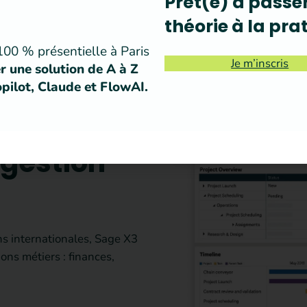
Prêt(e) à passer
AGE X3
théorie à la pra
00 % présentielle à Paris
Je m’inscris
r une solution de A à Z
pilot, Claude et FlowAI.
 gestion
ns internationales, Sage X3
ons métiers : finances,