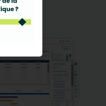
 de la
tique ?