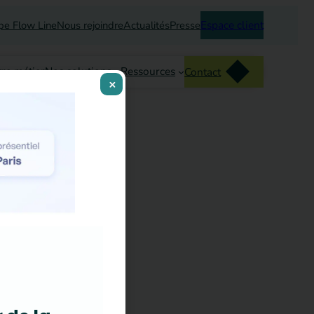
Espace client
pe Flow Line
Nous rejoindre
Actualités
Presse
re métier
Nos solutions
Ressources
Contact
×