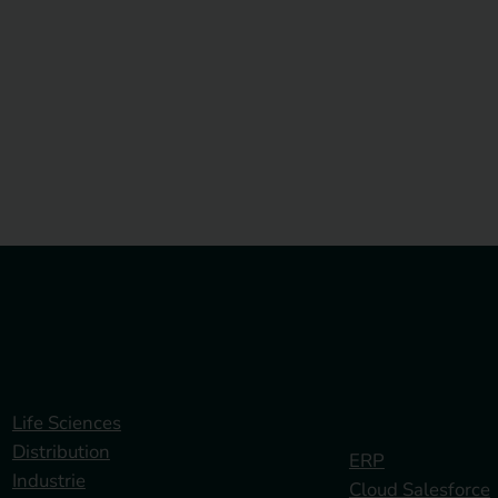
Votre secteur
Nos solut
Life Sciences
Distribution
ERP
Industrie
Cloud Salesforce