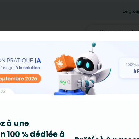
Le grou
Votre secteur
Vot
ez à une
n 100 % dédiée à