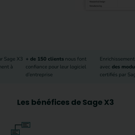
r Sage X3
+ de 150 clients
nous font
Enrichissement 
ment à
confiance pour leur logiciel
avec
des modul
d’entreprise
certifiés par Sa
Les bénéfices de Sage X3