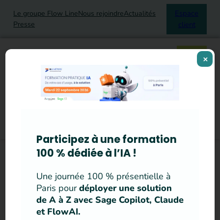
Espace
Le groupe Flow Line
Nous rejoindre
Actualités
Presse
client
Aller
au
contenu
C
×
o
Votre secteur
Accueil
>
Ressources
>
Flowblog’
>
n
Votre métier
Faire adhérer vos équipes aux nouvelles technologies
t
Nos solutions
et leur (re)donner une confiance numérique
a
Ressources
Faire adhérer
c
t
vos équipes aux
Participez à une formation
nouvelles
100 % dédiée à l’IA !
technologies et
Une journée 100 % présentielle à
leur (re)donner
Paris pour
déployer une solution
de A à Z avec Sage Copilot, Claude
une confiance
et FlowAI.