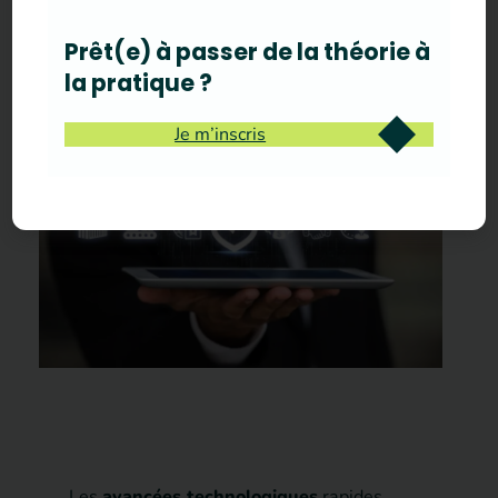
numérique
Prêt(e) à passer de la théorie à
Industrie
Data
la pratique ?
Je m’inscris
Les
avancées technologiques
rapides